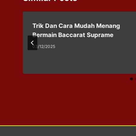
Trik Dan Cara Mudah Menang
Bermain Baccarat Suprame
03/12/2025