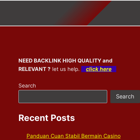
NEED BACKLINK HIGH QUALITY and
RELEVANT ?
let us help.
click here
Search
Search
Recent Posts
Panduan Cuan Stabil Bermain Casino