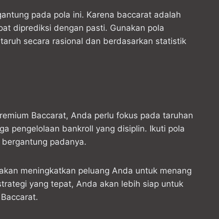
antung pada pola ini. Karena baccarat adalah
pat diprediksi dengan pasti. Gunakan pola
aruh secara rasional dan berdasarkan statistik
remium Baccarat, Anda perlu fokus pada taruhan
a pengelolaan bankroll yang disiplin. Ikuti pola
lu bergantung padanya.
akan meningkatkan peluang Anda untuk menang
rategi yang tepat, Anda akan lebih siap untuk
Baccarat.