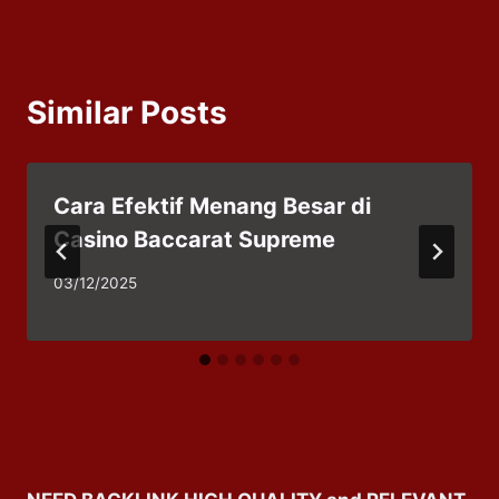
Similar Posts
Cara Efektif Menang Besar di
Casino Baccarat Supreme
03/12/2025