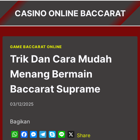
Skip
CASINO ONLINE BACCARAT
to
content
GAME BACCARAT ONLINE
Trik Dan Cara Mudah
Menang Bermain
Baccarat Suprame
03/12/2025
Bagikan
W
F
M
T
S
L
X
Share