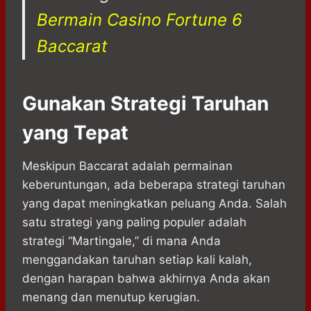
Bermain Casino Fortune 6
Baccarat
Gunakan Strategi Taruhan
yang Tepat
Meskipun Baccarat adalah permainan
keberuntungan, ada beberapa strategi taruhan
yang dapat meningkatkan peluang Anda. Salah
satu strategi yang paling populer adalah
strategi “Martingale,” di mana Anda
menggandakan taruhan setiap kali kalah,
dengan harapan bahwa akhirnya Anda akan
menang dan menutup kerugian.