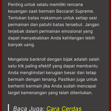
Penting untuk selalu memiliki rencana
keuangan saat bermain Baccarat Suprame.
Tentukan batas maksimum untuk setiap sesi
permainan dan patuhi batas tersebut. Jangan
terjebak dalam permainan emosional yang
dapat menyebabkan Anda kehilangan lebih
banyak uang.
Mengelola bankroll dengan bijak adalah salah
satu trik paling efektif yang dapat membantu
Anda menghindari kerugian besar dan tetap
bermain dengan tenang. Pastikan juga untuk
berhenti bermain jika Anda sudah mencapai
target kemenangan yang telah ditentukan.
Baca Juga:
Cara Cerdas