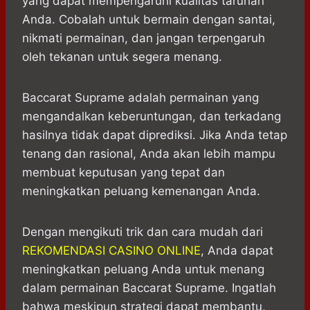
yang dapat mempengaruhi kualitas taruhan
Anda. Cobalah untuk bermain dengan santai,
nikmati permainan, dan jangan terpengaruh
oleh tekanan untuk segera menang.
Baccarat Suprame adalah permainan yang
mengandalkan keberuntungan, dan terkadang
hasilnya tidak dapat diprediksi. Jika Anda tetap
tenang dan rasional, Anda akan lebih mampu
membuat keputusan yang tepat dan
meningkatkan peluang kemenangan Anda.
Dengan mengikuti trik dan cara mudah dari
REKOMENDASI CASINO ONLINE
, Anda dapat
meningkatkan peluang Anda untuk menang
dalam permainan Baccarat Suprame. Ingatlah
bahwa meskipun strategi dapat membantu,