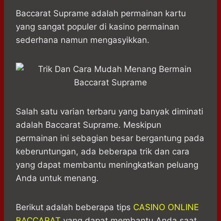
h
a
e
e
k
i
a
c
s
l
y
n
Baccarat Suprame adalah permainan kartu
t
e
s
e
p
e
yang sangat populer di kasino permainan
s
b
e
g
e
sederhana namun mengasyikkan.
A
o
n
r
p
o
g
a
p
k
e
m
r
Salah satu varian terbaru yang banyak diminati
adalah Baccarat Suprame. Meskipun
permainan ini sebagian besar bergantung pada
keberuntungan, ada beberapa trik dan cara
yang dapat membantu meningkatkan peluang
Anda untuk menang.
Berikut adalah beberapa tips
CASINO ONLINE
BACCARAT
yang dapat membantu Anda saat