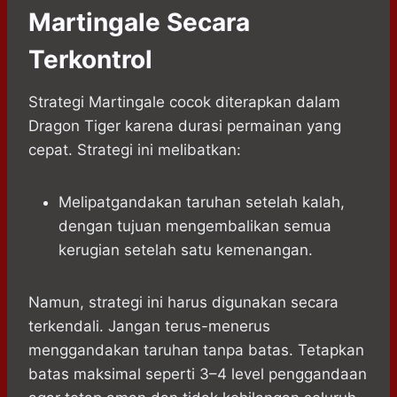
Martingale Secara
Terkontrol
Strategi Martingale cocok diterapkan dalam
Dragon Tiger karena durasi permainan yang
cepat. Strategi ini melibatkan:
Melipatgandakan taruhan setelah kalah,
dengan tujuan mengembalikan semua
kerugian setelah satu kemenangan.
Namun, strategi ini harus digunakan secara
terkendali. Jangan terus-menerus
menggandakan taruhan tanpa batas. Tetapkan
batas maksimal seperti 3–4 level penggandaan