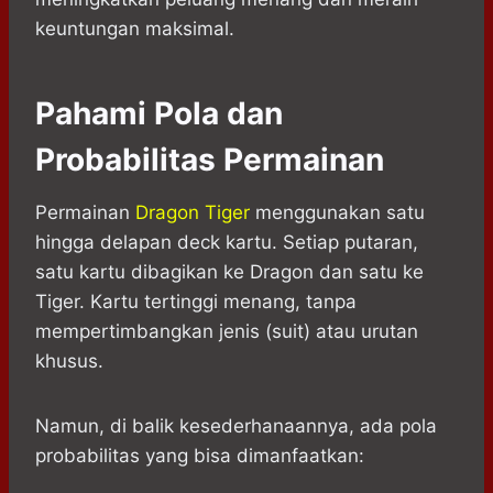
keuntungan maksimal.
Pahami Pola dan
Probabilitas Permainan
Permainan
Dragon Tiger
menggunakan satu
hingga delapan deck kartu. Setiap putaran,
satu kartu dibagikan ke Dragon dan satu ke
Tiger. Kartu tertinggi menang, tanpa
mempertimbangkan jenis (suit) atau urutan
khusus.
Namun, di balik kesederhanaannya, ada pola
probabilitas yang bisa dimanfaatkan: