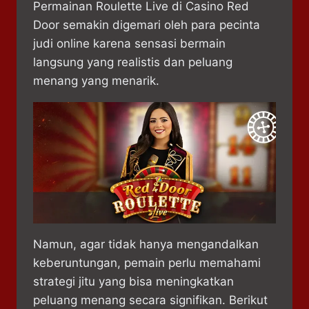
Permainan Roulette Live di Casino Red
Door semakin digemari oleh para pecinta
judi online karena sensasi bermain
langsung yang realistis dan peluang
menang yang menarik.
Namun, agar tidak hanya mengandalkan
keberuntungan, pemain perlu memahami
strategi jitu yang bisa meningkatkan
peluang menang secara signifikan. Berikut