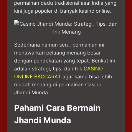
permainan dadu tradisional asal India yang
kini juga populer di banyak kasino online.
Sederhana namun seru, permainan ini
menawarkan peluang menang besar
dengan pendekatan yang tepat. Berikut ini
adalah strategi, tips, dan trik
CASINO
ONLINE BACCARAT
agar kamu bisa lebih
mudah menang di permainan Casino
Jhandi Munda.
Pahami Cara Bermain
Jhandi Munda