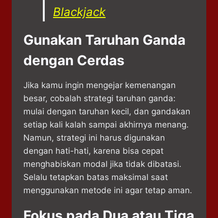
Blackjack
Gunakan Taruhan Ganda
dengan Cerdas
Jika kamu ingin mengejar kemenangan
besar, cobalah strategi taruhan ganda:
mulai dengan taruhan kecil, dan gandakan
setiap kali kalah sampai akhirnya menang.
Namun, strategi ini harus digunakan
dengan hati-hati, karena bisa cepat
menghabiskan modal jika tidak dibatasi.
Selalu tetapkan batas maksimal saat
menggunakan metode ini agar tetap aman.
Fokus pada Dua atau Tiga