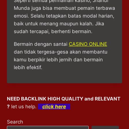
Seperti semua permainan kasino, Jhandi
Munda juga bisa membuat pemain terbawa
emosi. Selalu tetapkan batas modal harian,
baik untuk menang maupun kalah. Jika
sudah tercapai, berhenti bermain.
Bermain dengan santai
CASINO ONLINE
dan tidak tergesa-gesa akan membantu
kamu berpikir lebih jernih dan bermain
lebih efektif.
NEED BACKLINK HIGH QUALITY and RELEVANT
?
let us help.
click here
Search