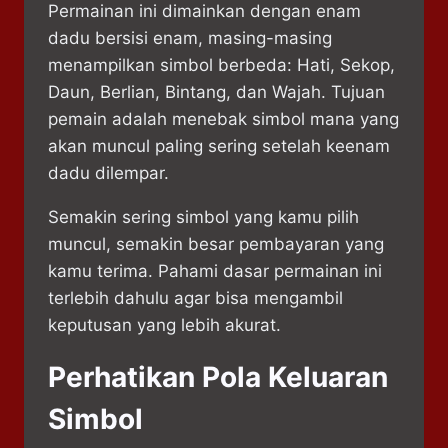
Permainan ini dimainkan dengan enam
dadu bersisi enam, masing-masing
menampilkan simbol berbeda: Hati, Sekop,
Daun, Berlian, Bintang, dan Wajah. Tujuan
pemain adalah menebak simbol mana yang
akan muncul paling sering setelah keenam
dadu dilempar.
Semakin sering simbol yang kamu pilih
muncul, semakin besar pembayaran yang
kamu terima. Pahami dasar permainan ini
terlebih dahulu agar bisa mengambil
keputusan yang lebih akurat.
Perhatikan Pola Keluaran
Simbol