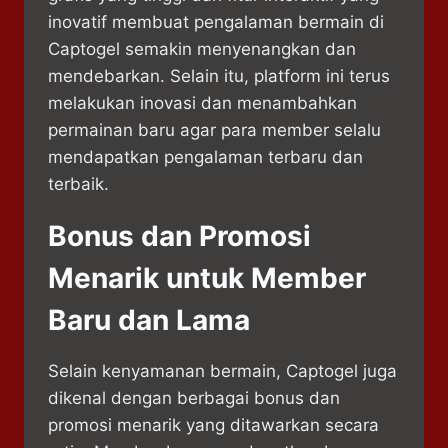
inovatif membuat pengalaman bermain di
Captogel semakin menyenangkan dan
mendebarkan. Selain itu, platform ini terus
melakukan inovasi dan menambahkan
permainan baru agar para member selalu
mendapatkan pengalaman terbaru dan
terbaik.
Bonus dan Promosi
Menarik untuk Member
Baru dan Lama
Selain kenyamanan bermain, Captogel juga
dikenal dengan berbagai bonus dan
promosi menarik yang ditawarkan secara