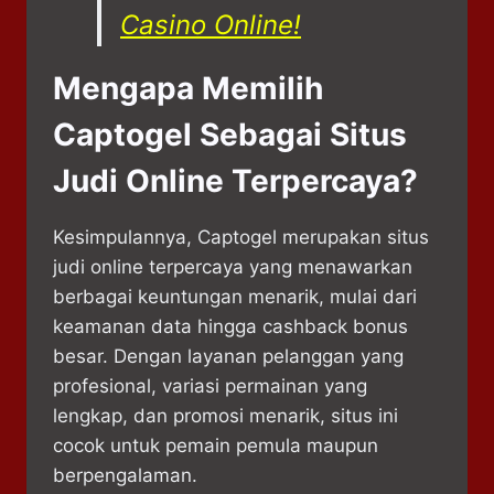
Casino Online!
Mengapa Memilih
Captogel Sebagai Situs
Judi Online Terpercaya?
Kesimpulannya, Captogel merupakan situs
judi online terpercaya yang menawarkan
berbagai keuntungan menarik, mulai dari
keamanan data hingga cashback bonus
besar. Dengan layanan pelanggan yang
profesional, variasi permainan yang
lengkap, dan promosi menarik, situs ini
cocok untuk pemain pemula maupun
berpengalaman.