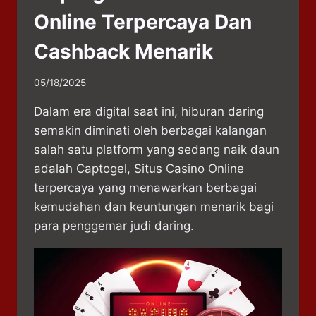
Online Terpercaya Dan
Cashback Menarik
05/18/2025
Dalam era digital saat ini, hiburan daring
semakin diminati oleh berbagai kalangan
salah satu platform yang sedang naik daun
adalah Captogel, Situs Casino Online
terpercaya yang menawarkan berbagai
kemudahan dan keuntungan menarik bagi
para penggemar judi daring.