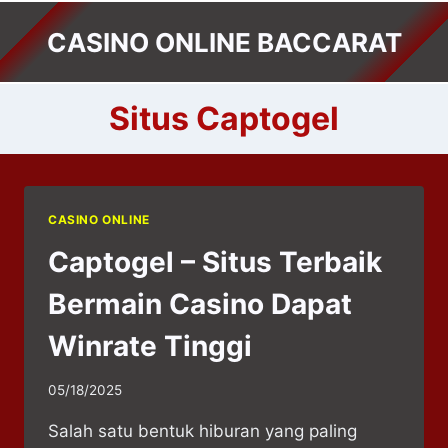
Skip
CASINO ONLINE BACCARAT
to
content
Situs Captogel
CASINO ONLINE
Captogel – Situs Terbaik
Bermain Casino Dapat
Winrate Tinggi
05/18/2025
Salah satu bentuk hiburan yang paling