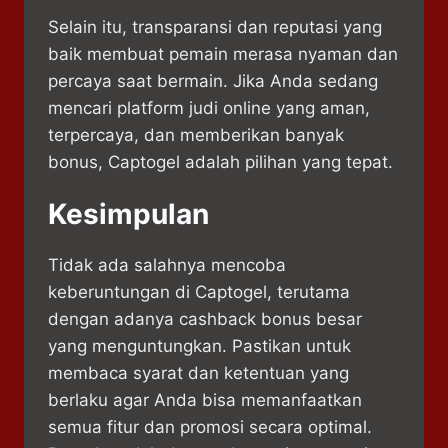
Selain itu, transparansi dan reputasi yang
baik membuat pemain merasa nyaman dan
percaya saat bermain. Jika Anda sedang
mencari platform judi online yang aman,
terpercaya, dan memberikan banyak
bonus, Captogel adalah pilihan yang tepat.
Kesimpulan
Tidak ada salahnya mencoba
keberuntungan di Captogel, terutama
dengan adanya cashback bonus besar
yang menguntungkan. Pastikan untuk
membaca syarat dan ketentuan yang
berlaku agar Anda bisa memanfaatkan
semua fitur dan promosi secara optimal.