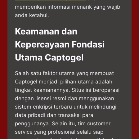
memberikan informasi menarik yang wajib
anda ketahui.
Keamanan dan
Kepercayaan Fondasi
Utama Captogel
Salah satu faktor utama yang membuat
Captogel menjadi pilihan utama adalah
tingkat keamanannya. Situs ini beroperasi
dengan lisensi resmi dan menggunakan
sistem enkripsi terbaru untuk melindungi
data pribadi dan transaksi para
penggunanya. Selain itu, tim customer
service yang profesional selalu siap