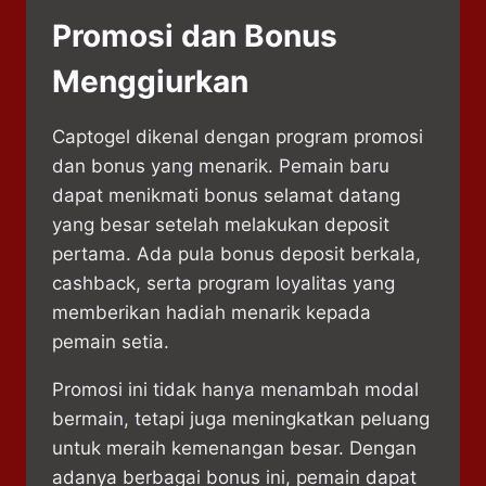
Promosi dan Bonus
Menggiurkan
Captogel dikenal dengan program promosi
dan bonus yang menarik. Pemain baru
dapat menikmati bonus selamat datang
yang besar setelah melakukan deposit
pertama. Ada pula bonus deposit berkala,
cashback, serta program loyalitas yang
memberikan hadiah menarik kepada
pemain setia.
Promosi ini tidak hanya menambah modal
bermain, tetapi juga meningkatkan peluang
untuk meraih kemenangan besar. Dengan
adanya berbagai bonus ini, pemain dapat