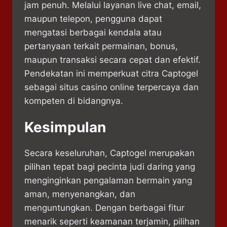
jam penuh. Melalui layanan live chat, email,
maupun telepon, pengguna dapat
mengatasi berbagai kendala atau
pertanyaan terkait permainan, bonus,
maupun transaksi secara cepat dan efektif.
Pendekatan ini memperkuat citra Captogel
sebagai situs casino online terpercaya dan
kompeten di bidangnya.
Kesimpulan
Secara keseluruhan, Captogel merupakan
pilihan tepat bagi pecinta judi daring yang
menginginkan pengalaman bermain yang
aman, menyenangkan, dan
menguntungkan. Dengan berbagai fitur
menarik seperti keamanan terjamin, pilihan