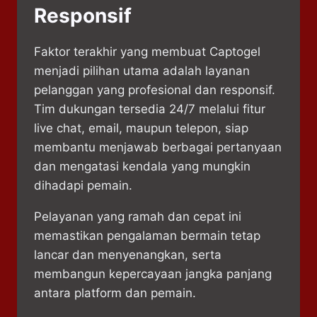
Responsif
Faktor terakhir yang membuat Captogel
menjadi pilihan utama adalah layanan
pelanggan yang profesional dan responsif.
Tim dukungan tersedia 24/7 melalui fitur
live chat, email, maupun telepon, siap
membantu menjawab berbagai pertanyaan
dan mengatasi kendala yang mungkin
dihadapi pemain.
Pelayanan yang ramah dan cepat ini
memastikan pengalaman bermain tetap
lancar dan menyenangkan, serta
membangun kepercayaan jangka panjang
antara platform dan pemain.