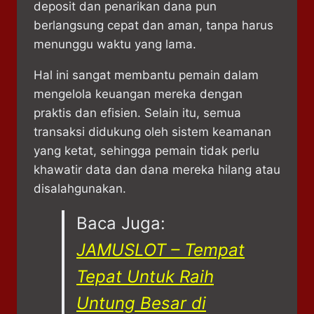
deposit dan penarikan dana pun
berlangsung cepat dan aman, tanpa harus
menunggu waktu yang lama.
Hal ini sangat membantu pemain dalam
mengelola keuangan mereka dengan
praktis dan efisien. Selain itu, semua
transaksi didukung oleh sistem keamanan
yang ketat, sehingga pemain tidak perlu
khawatir data dan dana mereka hilang atau
disalahgunakan.
Baca Juga:
JAMUSLOT – Tempat
Tepat Untuk Raih
Untung Besar di