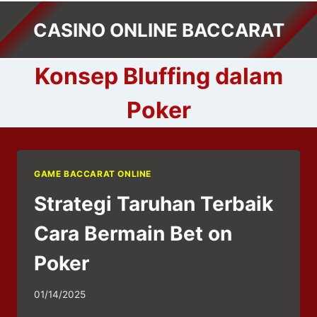
Skip
CASINO ONLINE BACCARAT
to
content
Konsep Bluffing dalam
Poker
GAME BACCARAT ONLINE
Strategi Taruhan Terbaik
Cara Bermain Bet on
Poker
01/14/2025