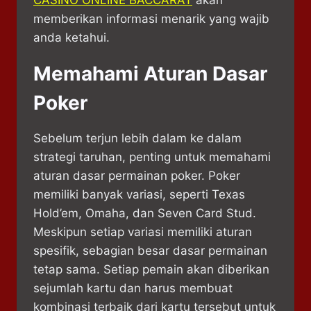
CASINO ONLINE BACCARAT
akan
memberikan informasi menarik yang wajib
anda ketahui.
Memahami Aturan Dasar
Poker
Sebelum terjun lebih dalam ke dalam
strategi taruhan, penting untuk memahami
aturan dasar permainan poker. Poker
memiliki banyak variasi, seperti Texas
Hold’em, Omaha, dan Seven Card Stud.
Meskipun setiap variasi memiliki aturan
spesifik, sebagian besar dasar permainan
tetap sama. Setiap pemain akan diberikan
sejumlah kartu dan harus membuat
kombinasi terbaik dari kartu tersebut untuk