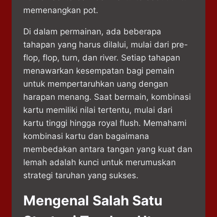
memenangkan pot.
Di dalam permainan, ada beberapa
tahapan yang harus dilalui, mulai dari pre-
flop, flop, turn, dan river. Setiap tahapan
menawarkan kesempatan bagi pemain
untuk mempertaruhkan uang dengan
harapan menang. Saat bermain, kombinasi
kartu memiliki nilai tertentu, mulai dari
kartu tinggi hingga royal flush. Memahami
kombinasi kartu dan bagaimana
membedakan antara tangan yang kuat dan
lemah adalah kunci untuk merumuskan
strategi taruhan yang sukses.
Mengenal Salah Satu