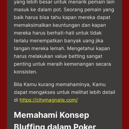
yang lebih besar untuk menarik pemain lain
masuk ke dalam pot. Seorang pemain yang
baik harus bisa tahu kapan mereka dapat
memaksimalkan keuntungan dan kapan
mereka harus berhati-hati untuk tidak
terlalu menempatkan banyak uang jika
tangan mereka lemah. Mengetahui kapan
harus melakukan value betting sangat
penting untuk meraih kemenangan secara
konsisten.
Bila Kamu kurang memahaminya, Kamu
dapat mengakses untuk melihat lebih detail
di
https://citymagnate.com/
Memahami Konsep
Bluffing dalam Poker