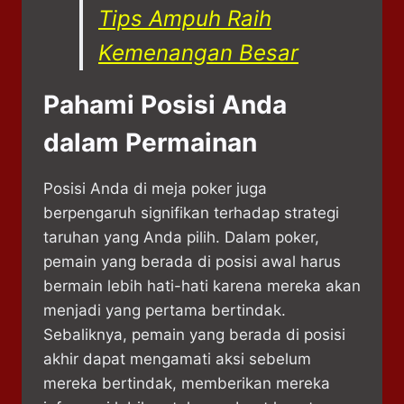
Tips Ampuh Raih
Kemenangan Besar
Pahami Posisi Anda
dalam Permainan
Posisi Anda di meja poker juga
berpengaruh signifikan terhadap strategi
taruhan yang Anda pilih. Dalam poker,
pemain yang berada di posisi awal harus
bermain lebih hati-hati karena mereka akan
menjadi yang pertama bertindak.
Sebaliknya, pemain yang berada di posisi
akhir dapat mengamati aksi sebelum
mereka bertindak, memberikan mereka