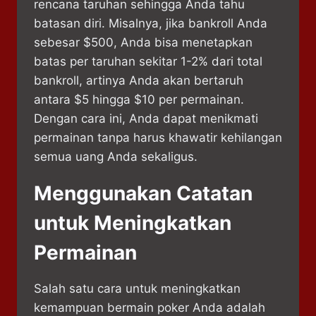
rencana taruhan sehingga Anda tahu
batasan diri. Misalnya, jika bankroll Anda
sebesar $500, Anda bisa menetapkan
batas per taruhan sekitar 1-2% dari total
bankroll, artinya Anda akan bertaruh
antara $5 hingga $10 per permainan.
Dengan cara ini, Anda dapat menikmati
permainan tanpa harus khawatir kehilangan
semua uang Anda sekaligus.
Menggunakan Catatan
untuk Meningkatkan
Permainan
Salah satu cara untuk meningkatkan
kemampuan bermain poker Anda adalah