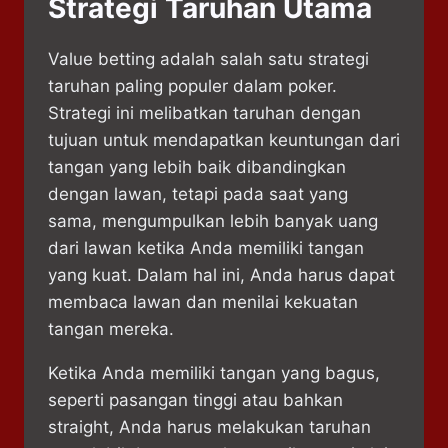
Strategi Taruhan Utama
Value betting adalah salah satu strategi
taruhan paling populer dalam poker.
Strategi ini melibatkan taruhan dengan
tujuan untuk mendapatkan keuntungan dari
tangan yang lebih baik dibandingkan
dengan lawan, tetapi pada saat yang
sama, mengumpulkan lebih banyak uang
dari lawan ketika Anda memiliki tangan
yang kuat. Dalam hal ini, Anda harus dapat
membaca lawan dan menilai kekuatan
tangan mereka.
Ketika Anda memiliki tangan yang bagus,
seperti pasangan tinggi atau bahkan
straight, Anda harus melakukan taruhan