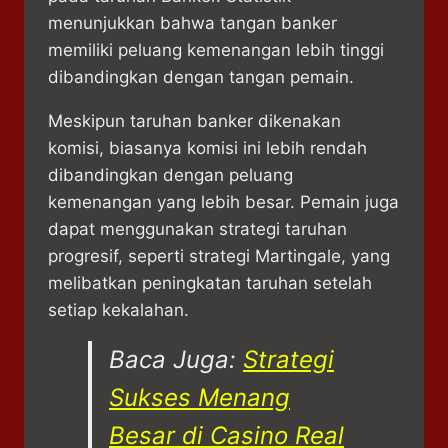
menunjukkan bahwa tangan banker
memiliki peluang kemenangan lebih tinggi
dibandingkan dengan tangan pemain.
Meskipun taruhan banker dikenakan
komisi, biasanya komisi ini lebih rendah
dibandingkan dengan peluang
kemenangan yang lebih besar. Pemain juga
dapat menggunakan strategi taruhan
progresif, seperti strategi Martingale, yang
melibatkan peningkatan taruhan setelah
setiap kekalahan.
Baca Juga:
Strategi
Sukses Menang
Besar di Casino Real