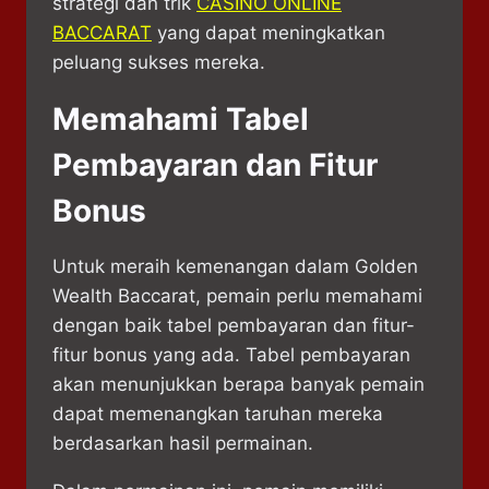
strategi dan trik
CASINO ONLINE
BACCARAT
yang dapat meningkatkan
peluang sukses mereka.
Memahami Tabel
Pembayaran dan Fitur
Bonus
Untuk meraih kemenangan dalam Golden
Wealth Baccarat, pemain perlu memahami
dengan baik tabel pembayaran dan fitur-
fitur bonus yang ada. Tabel pembayaran
akan menunjukkan berapa banyak pemain
dapat memenangkan taruhan mereka
berdasarkan hasil permainan.