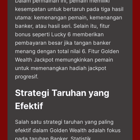
Dalam permainan ini, pemain memiliki
kesempatan untuk bertaruh pada tiga hasil
utama: kemenangan pemain, kemenangan
banker, atau hasil seri. Selain itu, fitur
bonus seperti Lucky 6 memberikan
pembayaran besar jika tangan banker
menang dengan total nilai 6. Fitur Golden
Wealth Jackpot memungkinkan pemain
untuk memenangkan hadiah jackpot
progresif.
Strategi Taruhan yang
Efektif
Salah satu strategi taruhan yang paling
efektif dalam Golden Wealth adalah fokus
pada taruhan Banker. Statistik