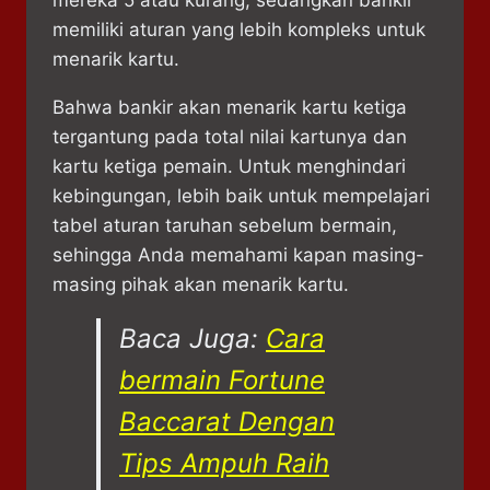
memiliki aturan yang lebih kompleks untuk
menarik kartu.
Bahwa bankir akan menarik kartu ketiga
tergantung pada total nilai kartunya dan
kartu ketiga pemain. Untuk menghindari
kebingungan, lebih baik untuk mempelajari
tabel aturan taruhan sebelum bermain,
sehingga Anda memahami kapan masing-
masing pihak akan menarik kartu.
Baca Juga:
Cara
bermain Fortune
Baccarat Dengan
Tips Ampuh Raih