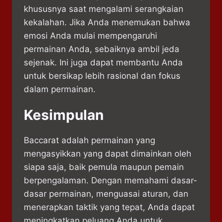
khususnya saat mengalami serangkaian
kekalahan. Jika Anda menemukan bahwa
emosi Anda mulai mempengaruhi
permainan Anda, sebaiknya ambil jeda
sejenak. Ini juga dapat membantu Anda
untuk bersikap lebih rasional dan fokus
dalam permainan.
Kesimpulan
Baccarat adalah permainan yang
mengasyikkan yang dapat dimainkan oleh
siapa saja, baik pemula maupun pemain
berpengalaman. ​Dengan memahami dasar-
dasar permainan, menguasai aturan, dan
menerapkan taktik yang tepat, Anda dapat
meningkatkan peluang Anda untuk