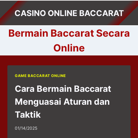
Skip
CASINO ONLINE BACCARAT
to
content
Bermain Baccarat Secara
Online
GAME BACCARAT ONLINE
Cara Bermain Baccarat
Menguasai Aturan dan
Taktik
01/14/2025