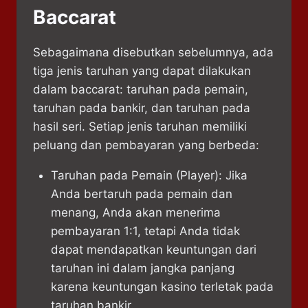
Baccarat
Sebagaimana disebutkan sebelumnya, ada
tiga jenis taruhan yang dapat dilakukan
dalam baccarat: taruhan pada pemain,
taruhan pada bankir, dan taruhan pada
hasil seri. Setiap jenis taruhan memiliki
peluang dan pembayaran yang berbeda:
Taruhan pada Pemain (Player): Jika
Anda bertaruh pada pemain dan
menang, Anda akan menerima
pembayaran 1:1, tetapi Anda tidak
dapat mendapatkan keuntungan dari
taruhan ini dalam jangka panjang
karena keuntungan kasino terletak pada
taruhan bankir.