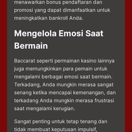
menawarkan bonus pendaftaran dan
promosi yang dapat dimanfaatkan untuk
meningkatkan bankroll Anda.
Mengelola Emosi Saat
Bermain
Baccarat seperti permainan kasino lainnya
juga memungkinkan para pemain untuk
mengalami berbagai emosi saat bermain.
Terkadang, Anda mungkin merasa sangat
senang ketika mencapai kemenangan, dan
terkadang Anda mungkin merasa frustrasi
saat mengalami kerugian.
Sangat penting untuk tetap tenang dan
tidak membuat keputusan impulsif,