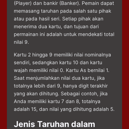
(Player) dan bankir (Banker). Pemain dapat
memasang taruhan pada salah satu pihak
atau pada hasil seri. Setiap pihak akan
menerima dua kartu, dan tujuan dari
permainan ini adalah untuk mendekati total
nilai 9.
Kartu 2 hingga 9 memiliki nilai nominalnya
sendiri, sedangkan kartu 10 dan kartu
wajah memiliki nilai 0. Kartu As bernilai 1.
Saat menjumlahkan nilai dua kartu, jika
totalnya lebih dari 9, hanya digit terakhir
yang akan dihitung. Sebagai contoh, jika
Anda memiliki kartu 7 dan 8, totalnya
adalah 15, dan nilai yang dihitung adalah 5.
Jenis Taruhan dalam