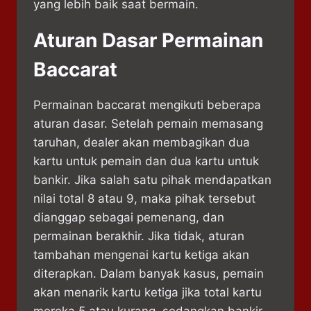
yang lebih baik saat bermain.
Aturan Dasar Permainan
Baccarat
Permainan baccarat mengikuti beberapa
aturan dasar. Setelah pemain memasang
taruhan, dealer akan membagikan dua
kartu untuk pemain dan dua kartu untuk
bankir. Jika salah satu pihak mendapatkan
nilai total 8 atau 9, maka pihak tersebut
dianggap sebagai pemenang, dan
permainan berakhir. Jika tidak, aturan
tambahan mengenai kartu ketiga akan
diterapkan. Dalam banyak kasus, pemain
akan menarik kartu ketiga jika total kartu
mereka 5 atau kurang, sedangkan bankir