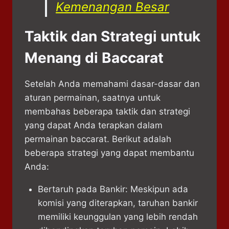
Kemenangan Besar
Taktik dan Strategi untuk
Menang di Baccarat
Setelah Anda memahami dasar-dasar dan
aturan permainan, saatnya untuk
membahas beberapa taktik dan strategi
yang dapat Anda terapkan dalam
permainan baccarat. Berikut adalah
beberapa strategi yang dapat membantu
Anda:
Bertaruh pada Bankir: Meskipun ada
komisi yang diterapkan, taruhan bankir
memiliki keunggulan yang lebih rendah