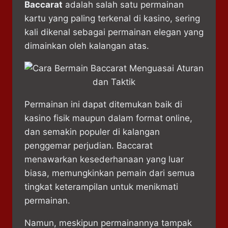
Baccarat
adalah salah satu permainan
kartu yang paling terkenal di kasino, sering
kali dikenal sebagai permainan elegan yang
dimainkan oleh kalangan atas.
Permainan ini dapat ditemukan baik di
kasino fisik maupun dalam format online,
dan semakin populer di kalangan
penggemar perjudian. Baccarat
menawarkan kesederhanaan yang luar
biasa, memungkinkan pemain dari semua
tingkat keterampilan untuk menikmati
permainan.
Namun, meskipun permainannya tampak