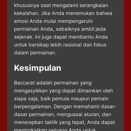
khususnya saat mengalami serangkaian
kekalahan. Jika Anda menemukan bahwa
emosi Anda mulai mempengaruhi
permainan Anda, sebaiknya ambil jeda
sejenak. Ini juga dapat membantu Anda
untuk bersikap lebih rasional dan fokus
dalam permainan.
Kesimpulan
Baccarat adalah permainan yang
mengasyikkan yang dapat dimainkan oleh
siapa saja, baik pemula maupun pemain
berpengalaman. ​Dengan memahami dasar-
dasar permainan, menguasai aturan, dan
menerapkan taktik yang tepat, Anda dapat
meningkatkan peluang Anda untuk