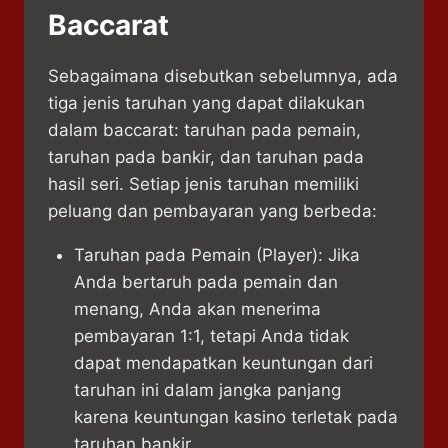
Baccarat
Sebagaimana disebutkan sebelumnya, ada
tiga jenis taruhan yang dapat dilakukan
dalam baccarat: taruhan pada pemain,
taruhan pada bankir, dan taruhan pada
hasil seri. Setiap jenis taruhan memiliki
peluang dan pembayaran yang berbeda:
Taruhan pada Pemain (Player): Jika
Anda bertaruh pada pemain dan
menang, Anda akan menerima
pembayaran 1:1, tetapi Anda tidak
dapat mendapatkan keuntungan dari
taruhan ini dalam jangka panjang
karena keuntungan kasino terletak pada
taruhan bankir.