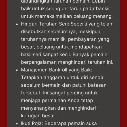
dibandingkan taruhan pemain. Lebih
baik untuk sering bertaruh pada bankir
untuk memaksimalkan peluang menang.
Hindari Taruhan Seri: Seperti yang telah
disebutkan sebelumnya, meskipun
taruhannya memiliki pembayaran yang
besar, peluang untuk mendapatkan
hasil seri sangat kecil. Banyak pemain
berpengalaman menghindari taruhan ini.
Manajemen Bankroll yang Baik:
Tetapkan anggaran untuk diri sendiri
sebelum bermain dan patuhi batasan
tersebut. Ini sangat penting untuk
menjaga permainan Anda tetap
menyenangkan dan menghindari
kerugian besar.
Ikuti Pola: Beberapa pemain suka