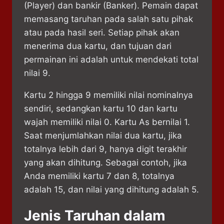
(Player) dan bankir (Banker). Pemain dapat
memasang taruhan pada salah satu pihak
atau pada hasil seri. Setiap pihak akan
menerima dua kartu, dan tujuan dari
permainan ini adalah untuk mendekati total
nilai 9.
Kartu 2 hingga 9 memiliki nilai nominalnya
sendiri, sedangkan kartu 10 dan kartu
wajah memiliki nilai 0. Kartu As bernilai 1.
Saat menjumlahkan nilai dua kartu, jika
totalnya lebih dari 9, hanya digit terakhir
yang akan dihitung. Sebagai contoh, jika
Anda memiliki kartu 7 dan 8, totalnya
adalah 15, dan nilai yang dihitung adalah 5.
Jenis Taruhan dalam