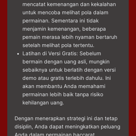
mencatat kemenangan dan kekalahan
untuk mencoba melihat pola dalam
permainan. Sementara ini tidak
menjamin kemenangan, beberapa
pemain merasa lebih nyaman bertaruh
setelah melihat pola tertentu.
Latihan di Versi Gratis: Sebelum
bermain dengan uang asli, mungkin
sebaiknya untuk berlatih dengan versi
demo atau gratis terlebih dahulu. Ini
akan membantu Anda memahami
permainan lebih baik tanpa risiko
kehilangan uang.
Dengan menerapkan strategi ini dan tetap
disiplin, Anda dapat meningkatkan peluang
Anda dalam permainan baccarat.