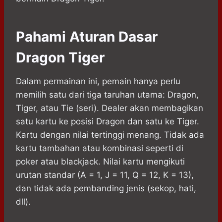
Pahami Aturan Dasar
Dragon Tiger
Dalam permainan ini, pemain hanya perlu
memilih satu dari tiga taruhan utama: Dragon,
Tiger, atau Tie (seri). Dealer akan membagikan
satu kartu ke posisi Dragon dan satu ke Tiger.
Kartu dengan nilai tertinggi menang. Tidak ada
kartu tambahan atau kombinasi seperti di
poker atau blackjack. Nilai kartu mengikuti
urutan standar (A = 1, J = 11, Q = 12, K = 13),
dan tidak ada pembanding jenis (sekop, hati,
dll).