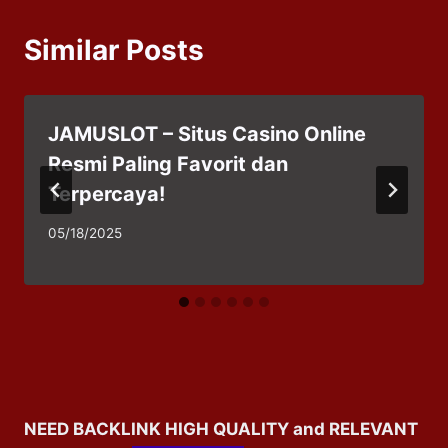
Similar Posts
JAMUSLOT – Situs Casino Online
Resmi Paling Favorit dan
Terpercaya!
05/18/2025
NEED BACKLINK HIGH QUALITY and RELEVANT