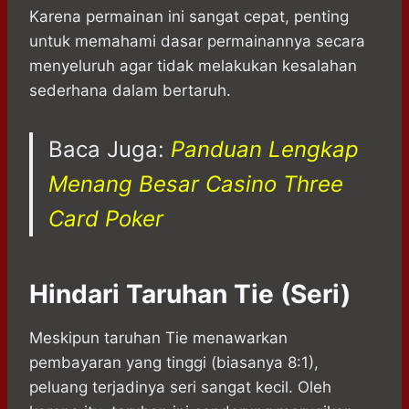
Karena permainan ini sangat cepat, penting
untuk memahami dasar permainannya secara
menyeluruh agar tidak melakukan kesalahan
sederhana dalam bertaruh.
Baca Juga:
Panduan Lengkap
Menang Besar Casino Three
Card Poker
Hindari Taruhan Tie (Seri)
Meskipun taruhan Tie menawarkan
pembayaran yang tinggi (biasanya 8:1),
peluang terjadinya seri sangat kecil. Oleh