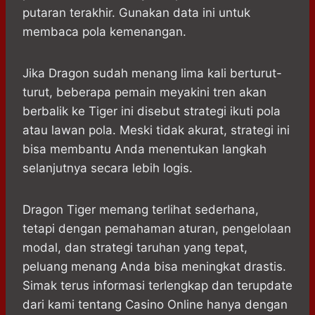
putaran terakhir. Gunakan data ini untuk
membaca pola kemenangan.
Jika Dragon sudah menang lima kali berturut-
turut, beberapa pemain meyakini tren akan
berbalik ke Tiger ini disebut strategi ikuti pola
atau lawan pola. Meski tidak akurat, strategi ini
bisa membantu Anda menentukan langkah
selanjutnya secara lebih logis.
Dragon Tiger memang terlihat sederhana,
tetapi dengan pemahaman aturan, pengelolaan
modal, dan strategi taruhan yang tepat,
peluang menang Anda bisa meningkat drastis.
Simak terus informasi terlengkap dan terupdate
dari kami tentang Casino Online hanya dengan